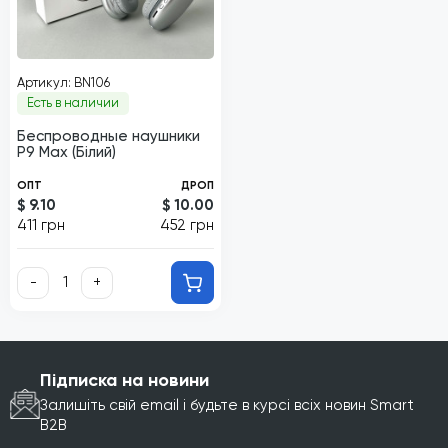
Артикул: BN106
Есть в наличии
Беспроводные наушники
P9 Max (Білий)
ОПТ
ДРОП
$ 9.10
$ 10.00
411 грн
452 грн
-
+
Підписка на новини
Залишіть свій email і будьте в курсі всіх новин Smart
B2B