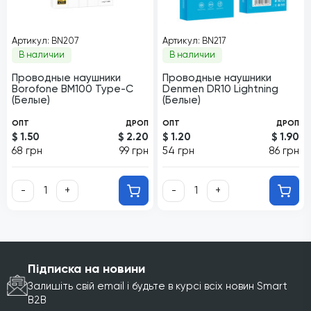
Артикул: BN207
Артикул: BN217
В наличии
В наличии
Проводные наушники
Проводные наушники
Borofone BM100 Type-C
Denmen DR10 Lightning
(Белые)
(Белые)
ОПТ
ДРОП
ОПТ
ДРОП
$ 1.50
$ 2.20
$ 1.20
$ 1.90
68 грн
99 грн
54 грн
86 грн
-
+
-
+
Підписка на новини
Залишіть свій email і будьте в курсі всіх новин Smart
B2B