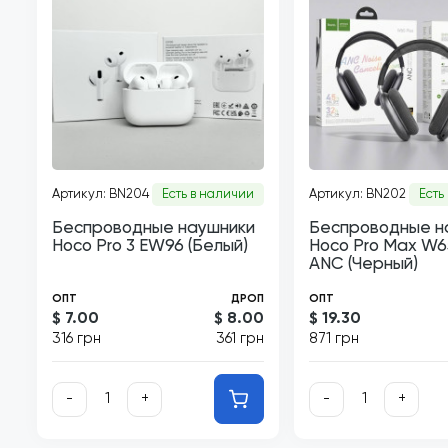
Артикул: BN204
Есть в наличии
Артикул: BN202
Есть
Беспроводные наушники
Беспроводные н
Hoco Pro 3 EW96 (Белый)
Hoco Pro Max W65
ANC (Черный)
ОПТ
ДРОП
ОПТ
$ 7.00
$ 8.00
$ 19.30
316 грн
361 грн
871 грн
-
+
-
+