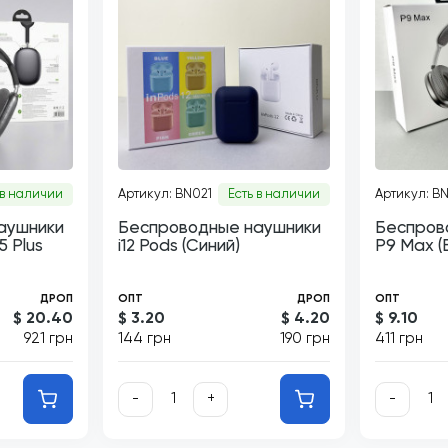
 в наличии
Артикул: BN021
Есть в наличии
Артикул: B
аушники
Беспроводные наушники
Беспров
 Plus
i12 Pods (Синий)
P9 Max (Б
ДРОП
ОПТ
ДРОП
ОПТ
$ 20.40
$ 3.20
$ 4.20
$ 9.10
921 грн
144 грн
190 грн
411 грн
-
+
-