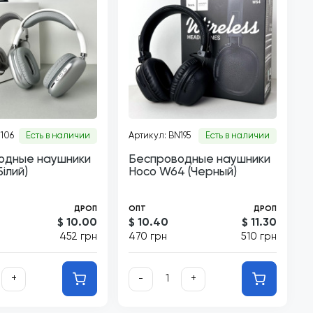
N106
Есть в наличии
Артикул: BN195
Есть в наличии
одные наушники
Беспроводные наушники
ілий)
Hoco W64 (Черный)
ДРОП
ОПТ
ДРОП
$ 10.00
$ 10.40
$ 11.30
452 грн
470 грн
510 грн
+
-
+