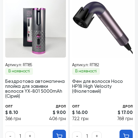
Артикул: RT185
Артикул: RT182
В наявності
В наявності
Бездротова автоматична
Фен для волосся Hoco
плойка для завивки
HP18 High Velocity
волосся YX-801 5000mAh
(Фіолетовий)
(Сірий)
ОПТ
ДРОП
ОПТ
ДРОП
$ 8.10
$ 9.00
$ 16.00
$ 17.00
366 грн
406 грн
722 грн
768 грн
-
+
-
+