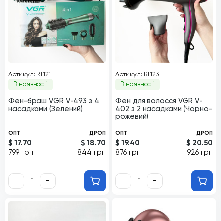
Артикул: RT121
Артикул: RT123
В наявності
В наявності
Фен-браш VGR V-493 з 4
Фен для волосся VGR V-
насадками (Зелений)
402 з 2 насадками (Чорно-
рожевий)
ОПТ
ДРОП
ОПТ
ДРОП
$ 17.70
$ 18.70
$ 19.40
$ 20.50
799 грн
844 грн
876 грн
926 грн
-
+
-
+