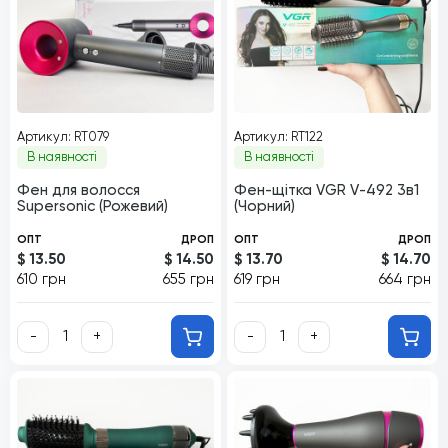
Артикул: RT079
Артикул: RT122
В наявності
В наявності
Фен для волосся
Фен-щітка VGR V-492 3в1
Supersonic (Рожевий)
(Чорний)
ОПТ
ДРОП
ОПТ
ДРОП
$ 13.50
$ 14.50
$ 13.70
$ 14.70
610 грн
655 грн
619 грн
664 грн
-
+
-
+