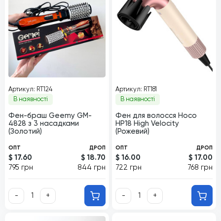
Артикул: RT124
Артикул: RT181
В наявності
В наявності
Фен-браш Geemy GM-
Фен для волосся Hoco
4828 з 3 насадками
HP18 High Velocity
(Золотий)
(Рожевий)
ОПТ
ДРОП
ОПТ
ДРОП
$ 17.60
$ 18.70
$ 16.00
$ 17.00
795 грн
844 грн
722 грн
768 грн
-
+
-
+