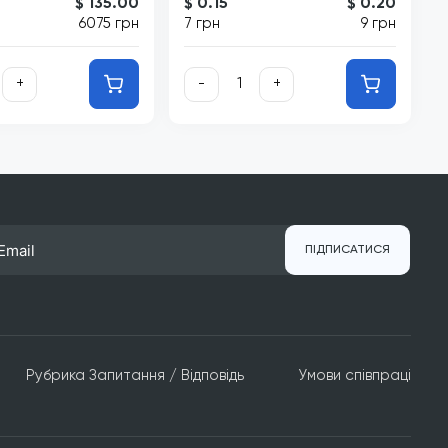
$ 135.00
$ 0.15
$ 0.20
6075 грн
7 грн
9 грн
+
-
+
ПІДПИСАТИСЯ
Рубрика Запитання / Відповідь
Умови співпраці