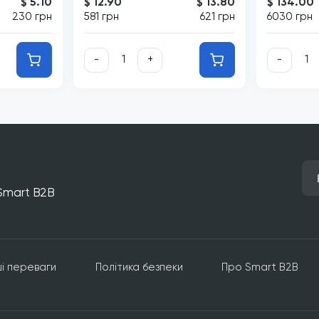
$ 5.10
$ 12.90
$ 13.80
$ 134.00
230 грн
581 грн
621 грн
6030 грн
-
+
-
 Smart B2B
і переваги
Політика безпеки
Про Smart B2B