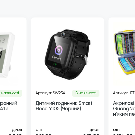
 наявності
Артикул: SW234
В наявності
Артикул: RT
тронний
Дитячий годинник Smart
Акрилові
41 з
Hoco Y105 (Чорний)
GuangNa 
м’яким п
ДРОП
ОПТ
ДРОП
ОПТ