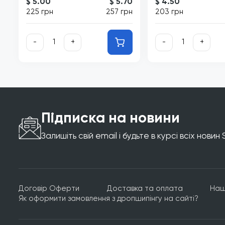
$ 5.00
$ 5.70
$ 4.50
225 грн
257 грн
203 грн
-
+
-
+
Підписка на новини
Залишіть свій email і будьте в курсі всіх новин
Договір Оферти
Доставка та оплата
Наш
Як оформити замовлення з дропшипінгу на сайті?