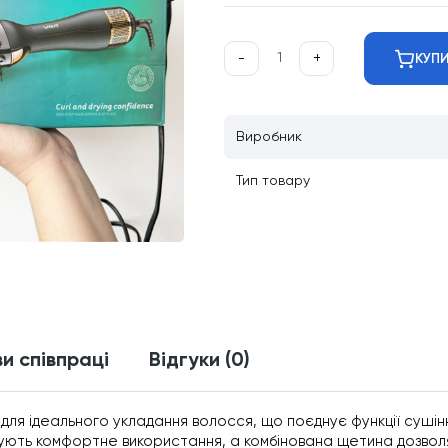
-
+
КУП
Виробник
Тип товару
и співпраці
Відгуки (0)
 для ідеального укладання волосся, що поєднує функції сушін
ечують комфортне використання, а комбінована щетина дозво