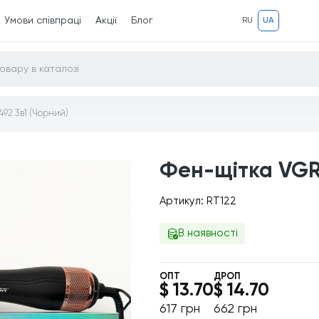
Умови співпраці
Акції
Блог
RU
UA
92 3в1 (Чорний)
Фен-щітка VGR 
Артикул: RT122
В наявності
ОПТ
ДРОП
$ 13.70
$ 14.70
617 грн
662 грн