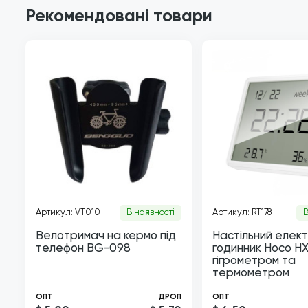
Рекомендовані товари
Артикул: VT010
В наявності
Артикул: RT178
В
Велотримач на кермо під
Настільний елек
телефон BG-098
годинник Hoco HX
гігрометром та
термометром
ОПТ
ДРОП
ОПТ