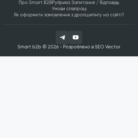
Про Smart B2B
Рубрика Запитання / Відповідь
Умови співпраці
Як оформити замовлення з дропшипінгу на сайті?
Smart b2b © 2026 - Розроблено в
SEO Vector