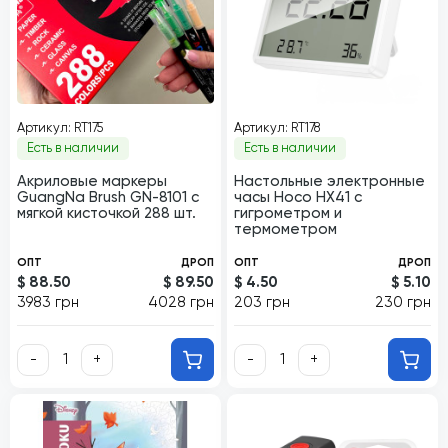
Артикул: RT175
Артикул: RT178
Есть в наличии
Есть в наличии
Акриловые маркеры
Настольные электронные
GuangNa Brush GN-8101 с
часы Hoco HX41 с
мягкой кисточкой 288 шт.
гигрометром и
термометром
ОПТ
ДРОП
ОПТ
ДРОП
$ 88.50
$ 89.50
$ 4.50
$ 5.10
3983 грн
4028 грн
203 грн
230 грн
-
+
-
+