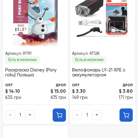
Артикул: RT191
Артикул: RT128
Есть в наличии
Есть в наличии
Раскраска Disney (Pory
Велофонарь LY-21 XPE с
roku) Польша
аккумулятором
ОПТ
ДРОП
ОПТ
ДРОП
$ 14.10
$ 15.00
$ 3.30
$ 3.80
635 грн
675 грн
149 грн
171 грн
-
+
-
+