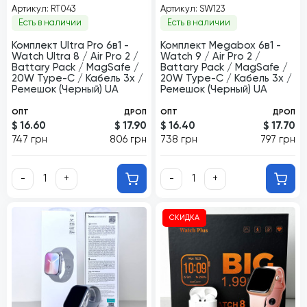
Артикул: RT043
Артикул: SW123
Есть в наличии
Есть в наличии
Комплект Ultrа Pro 6в1 -
Комплект Megabox 6в1 -
Watch Ultra 8 / Air Pro 2 /
Watch 9 / Air Pro 2 /
Battary Pack / MagSafe /
Battary Pack / MagSafe /
20W Type-С / Кабель 3х /
20W Type-С / Кабель 3х /
Ремешок (Черный) UA
Ремешок (Черный) UA
ОПТ
ДРОП
ОПТ
ДРОП
$ 16.60
$ 17.90
$ 16.40
$ 17.70
747 грн
806 грн
738 грн
797 грн
-
+
-
+
СКИДКА