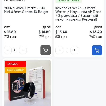
Нет в наличии
Есть в наличии
Умные часы Smart GS10
Комплект WK76 - Smart
Mini 42mm Series 10 Beige
Watch / Наушники Air Dots
/ 3 ремешка / Защитный
чехол и пленка (Черный)
ОПТ
ДРОП
ОПТ
ДРОП
$ 15.80
$ 16.80
$ 15.40
$ 16.40
713 грн
759 грн
695 грн
740 грн
-
+
-
+
СКИДКА
БЕСТСЕЛЛЕР