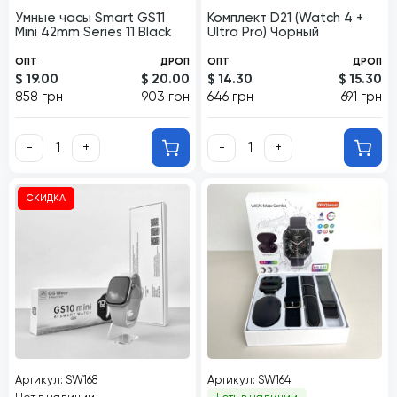
Умные часы Smart GS11
Комплект D21 (Watch 4 +
Mini 42mm Series 11 Black
Ultra Pro) Чорный
ОПТ
ДРОП
ОПТ
ДРОП
$ 19.00
$ 20.00
$ 14.30
$ 15.30
858 грн
903 грн
646 грн
691 грн
-
+
-
+
СКИДКА
Артикул: SW168
Артикул: SW164