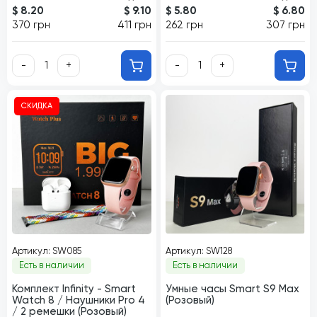
$ 8.20
$ 9.10
$ 5.80
$ 6.80
370 грн
411 грн
262 грн
307 грн
-
+
-
+
СКИДКА
Артикул: SW085
Артикул: SW128
Есть в наличии
Есть в наличии
Комплект Infinity - Smart
Умные часы Smart S9 Max
Watch 8 / Наушники Pro 4
(Розовый)
/ 2 ремешки (Розовый)