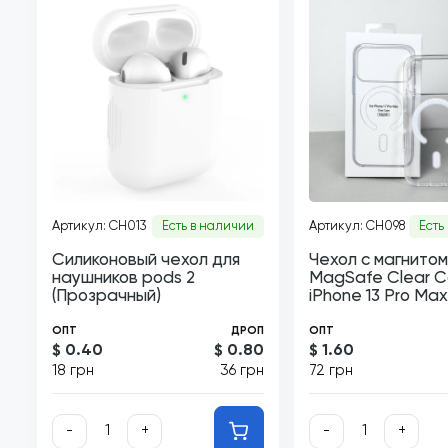
Артикул: CH013
Есть в наличии
Артикул: CH098
Есть
Силиконовый чехол для
Чехол с магнитом
наушников pods 2
MagSafe Clear C
(Прозрачный)
iPhone 13 Pro Max
ОПТ
ДРОП
ОПТ
$ 0.40
$ 0.80
$ 1.60
18 грн
36 грн
72 грн
-
+
-
+