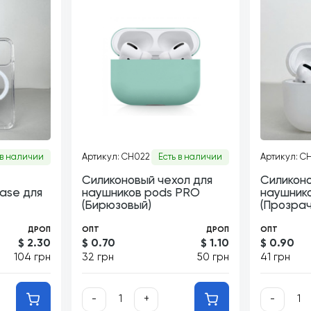
 в наличии
Артикул: CH022
Есть в наличии
Артикул: C
Силиконовый чехол для
Силиконо
ase для
наушников pods PRO
наушнико
(Бирюзовый)
(Прозрач
ДРОП
ОПТ
ДРОП
ОПТ
$ 2.30
$ 0.70
$ 1.10
$ 0.90
104 грн
32 грн
50 грн
41 грн
-
+
-