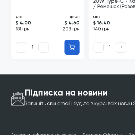
20W Type-С / Ка
/ Ремешок (Розов
ОПТ
ДРОП
ОПТ
$ 4.00
$ 4.60
$ 16.40
181 грн
208 грн
740 грн
-
+
-
+
Підписка на новини
Залишіть свій email і будьте в курсі всіх новин