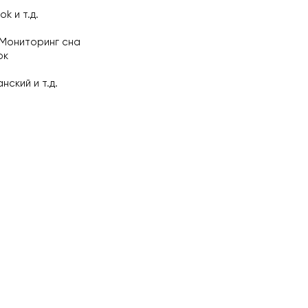
k и т.д.
 Мониторинг сна
ок
нский и т.д.