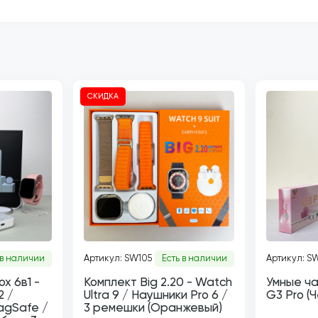
СКИДКА
 в наличии
Артикул: SW105
Есть в наличии
Артикул: S
x 6в1 -
Комплект Big 2.20 - Watch
Умные ча
2 /
Ultra 9 / Наушники Pro 6 /
G3 Pro (
agSafe /
3 ремешки (Оранжевый)