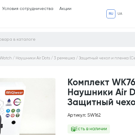
Условия сотрудничества
Акции
RU
UA
 Watch / Наушники Air Dots / 3 ремешка / Защитный чехол и пленка (С
Комплект WK76
Наушники Air D
Защитный чехо
Артикул: SW162
Есть в наличии