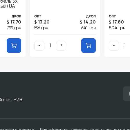
бель 3х
ый) UA
ДРОП
ОПТ
ДРОП
ОПТ
$ 17.70
$ 13.20
$ 14.20
$ 17.80
799 грн
596 грн
641 грн
804 грн
-
+
-
 Smart B2B