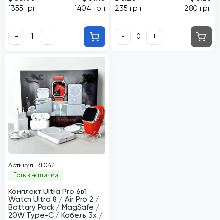
1355 грн
1404 грн
235 грн
280 грн
-
+
-
+
Артикул: RT042
Есть в наличии
Комплект Ultrа Pro 6в1 -
Watch Ultra 8 / Air Pro 2 /
Battary Pack / MagSafe /
20W Type-С / Кабель 3х /