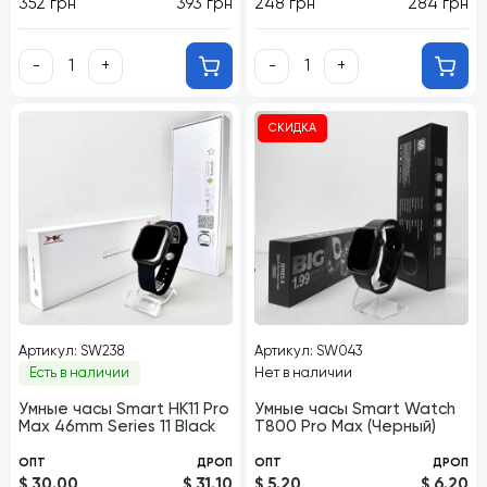
352 грн
393 грн
248 грн
284 грн
-
+
-
+
СКИДКА
Артикул: SW238
Артикул: SW043
Есть в наличии
Нет в наличии
Умные часы Smart HK11 Pro
Умные часы Smart Watch
Max 46mm Series 11 Black
Т800 Pro Max (Черный)
ОПТ
ДРОП
ОПТ
ДРОП
$ 30.00
$ 31.10
$ 5.20
$ 6.20