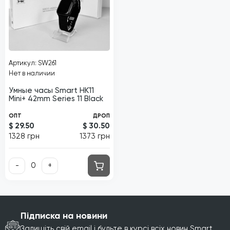
Артикул: SW261
Нет в наличии
Умные часы Smart HK11
Mini+ 42mm Series 11 Black
ОПТ
ДРОП
$ 29.50
$ 30.50
1328 грн
1373 грн
-
+
Підписка на новини
Залишіть свій email і будьте в курсі всіх новин Smart