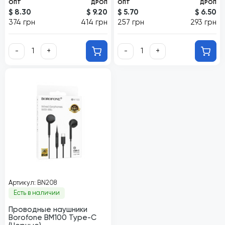
ОПТ
ДРОП
ОПТ
ДРОП
$ 8.30
$ 9.20
$ 5.70
$ 6.50
374 грн
414 грн
257 грн
293 грн
-
+
-
+
Артикул: BN208
Есть в наличии
Проводные наушники
Borofone BM100 Type-C