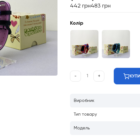
442 грн
483 грн
Колір
-
+
КУП
Виробник
Тип товару
Модель