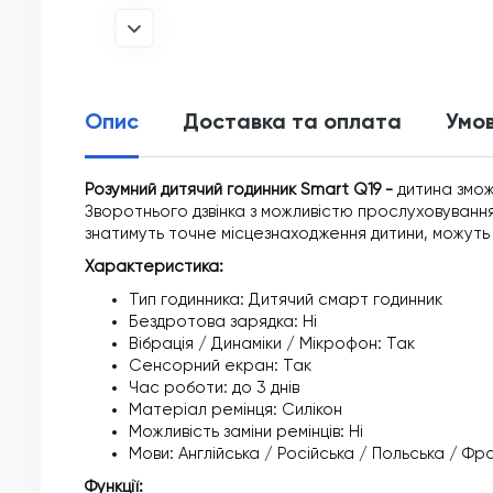
Опис
Доставка та оплата
Умов
Розумний дитячий годинник Smart Q19 -
дитина змож
Зворотнього дзвінка з можливістю прослуховування
знатимуть точне місцезнаходження дитини, можуть л
Характеристика:
Тип годинника: Дитячий смарт годинник
Бездротова зарядка: Ні
Вібрація / Динаміки / Мікрофон: Так
Сенсорний екран: Так
Час роботи: до 3 днів
Матеріал ремінця: Силікон
Можливість заміни ремінців: Ні
Мови: Англійська / Російська / Польська / Фра
Функції: