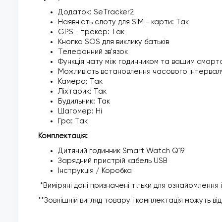
Додаток: SeTracker2
Наявність слоту для SIM - карти: Так
GPS - трекер: Так
Кнопка SOS для виклику батьків
Телефонний зв'язок
Функція чату між годинником та вашим смар
Можливість встановлення часового інтервал
Камера: Так
Ліхтарик: Так
Будильник: Так
Шагомер: Ні
Гра: Так
Комплектація:
Дитячий годинник Smart Watch Q19
Зарядний пристрій кабель USB
Інструкція / Коробка
*Виміряні дані призначені тільки для ознайомлення
**Зовнішній вигляд товару і комплектація можуть від