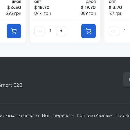
ДРОП
ОПТ
ДРОП
ОПТ
$ 6.50
$ 18.70
$ 19.70
$ 3.70
293 грн
844 грн
889 грн
167 грн
-
+
-
 Smart B2B
оставка та оплата
Наші переваги
Політика безпеки
Про S