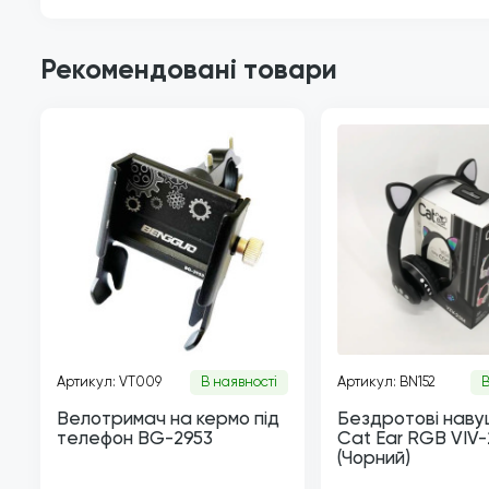
Рекомендовані товари
Артикул: VT009
В наявності
Артикул: BN152
В
Велотримач на кермо під
Бездротові наву
телефон BG-2953
Cat Ear RGB VIV
(Чорний)