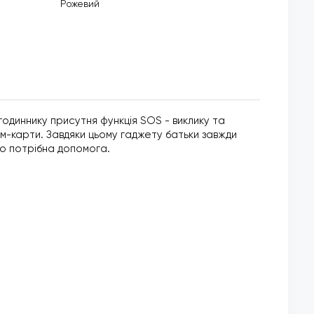
Рожевий
годиннику присутня функція SOS - виклику та
ім-карти. Завдяки цьому гаджету батьки завжди
що потрібна допомога.