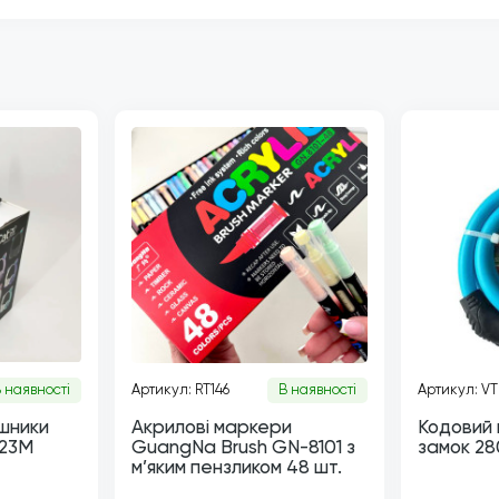
 наявності
Артикул: RT146
В наявності
Артикул: V
шники
Акрилові маркери
Кодовий
-23M
GuangNa Brush GN-8101 з
замок 280
м’яким пензликом 48 шт.