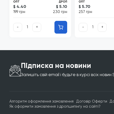
ОПТ
ДРОП
ОПТ
$ 4.40
$ 5.10
$ 5.70
199 грн
230 грн
257 грн
-
+
-
+
Підписка на новини
Залишіть свій email і будьте в курсі всіх новин
Алгоритм оформлення замовлення
Договір Оферти
Д
Як оформити замовлення з дропшипінгу на сайті?