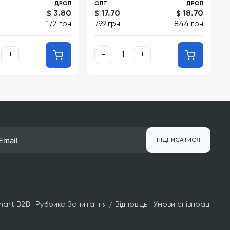
ДРОП
ОПТ
ДРОП
$ 3.80
$ 17.70
$ 18.70
172 грн
799 грн
844 грн
+
-
+
ПІДПИСАТИСЯ
mart B2B
Рубрика Запитання / Відповідь
Умови співпраці