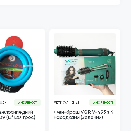
T037
В наявності
Артикул: RT121
В наявності
 велосипедний
Фен-браш VGR V-493 з 4
9 (12*120 трос)
насадками (Зелений)