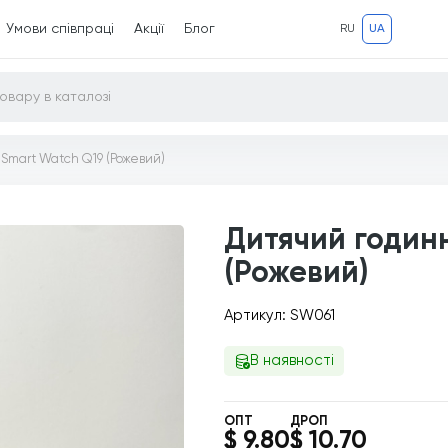
Умови співпраці
Акції
Блог
RU
UA
Smart Watch Q19 (Рожевий)
Дитячий годин
(Рожевий)
Артикул: SW061
В наявності
ОПТ
ДРОП
$ 9.80
$ 10.70