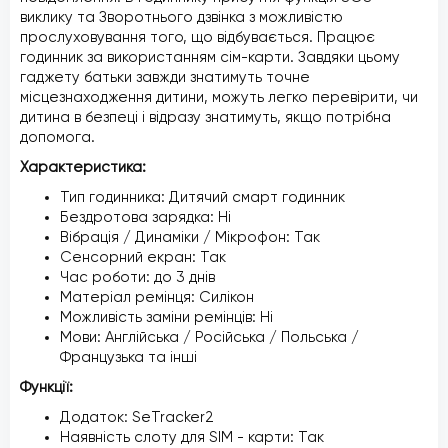
виклику та Зворотнього дзвінка з можливістю
прослуховування того, що відбувається. Працює
годинник за використанням сім-карти. Завдяки цьому
гаджету батьки завжди знатимуть точне
місцезнаходження дитини, можуть легко перевірити, чи
дитина в безпеці і відразу знатимуть, якщо потрібна
допомога.
Характеристика:
Тип годинника: Дитячий смарт годинник
Бездротова зарядка: Ні
Вібрація / Динаміки / Мікрофон: Так
Сенсорний екран: Так
Час роботи: до 3 днів
Матеріал ремінця: Силікон
Можливість заміни ремінців: Ні
Мови: Англійська / Російська / Польська /
Французька та інші
Функції:
Додаток: SeTracker2
Наявність слоту для SIM - карти: Так