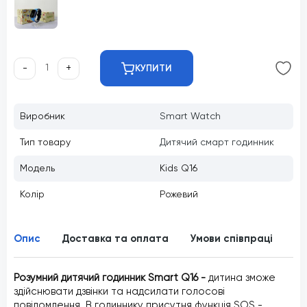
-
+
КУПИТИ
Виробник
Smart Watch
Тип товару
Дитячий смарт годинник
Модель
Kids Q16
Колір
Рожевий
Опис
Доставка та оплата
Умови співпраці
Ві
Розумний дитячий годинник Smart Q16 -
дитина зможе
здійснювати дзвінки та надсилати голосові
повідомлення. В годиннику присутня функція SOS -