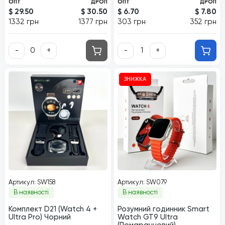
ОПТ
ДРОП
ОПТ
ДРОП
$ 29.50
$ 30.50
$ 6.70
$ 7.80
1332 грн
1377 грн
303 грн
352 грн
-
+
-
+
ЗНИЖКА
Артикул: SW158
Артикул: SW079
В наявності
В наявності
Комплект D21 (Watch 4 +
Розумний годинник Smart
Ultra Pro) Чорний
Watch GT9 Ultra