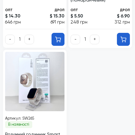
(Помаранчевий)
ОПТ
ДРОП
ОПТ
ДРОП
$ 14.30
$ 15.30
$ 5.50
$ 6.90
646 грн
691 грн
248 грн
312 грн
-
+
-
+
Артикул: SW265
В наявності
Розумний годинник Smart