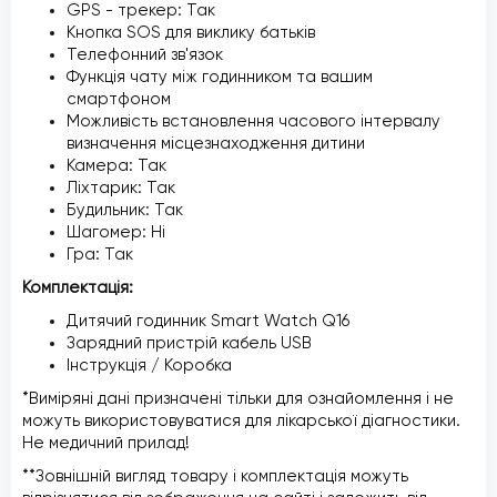
GPS - трекер: Так
Кнопка SOS для виклику батьків
Телефонний зв'язок
Функція чату між годинником та вашим
смартфоном
Можливість встановлення часового інтервалу
визначення місцезнаходження дитини
Камера: Так
Ліхтарик: Так
Будильник: Так
Шагомер: Ні
Гра: Так
Комплектація:
Дитячий годинник Smart Watch Q16
Зарядний пристрій кабель USB
Інструкція / Коробка
*Виміряні дані призначені тільки для ознайомлення і не
можуть використовуватися для лікарської діагностики.
Не медичний прилад!
**Зовнішній вигляд товару і комплектація можуть