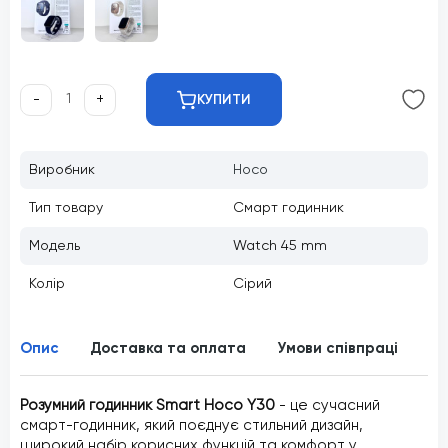
-
+
КУПИТИ
Виробник
Hoco
Тип товару
Смарт годинник
Модель
Watch 45 mm
Колір
Сірий
Опис
Доставка та оплата
Умови співпраці
Ві
Розумний годинник Smart Hoco Y30
- це сучасний
смарт-годинник, який поєднує стильний дизайн,
широкий набір корисних функцій та комфорт у