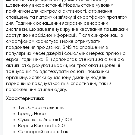
щоденному використанні. Модель стане чудовим
помічником для контролю активності, отримання
сповіщень та підтримки зв’язку зі смартфоном протягом
дня. Годинник оснащений яскравим сенсорним
дисплеєм, що забезпечує зручне керування та швидкий
доступ до необхідної інформації. Після синхронізації зі
смартфоном користувач може отримувати
повідомлення про дзвінки, SMS та сповіщення з
популярних месенджерів і соціальних мереж прямо на
екрані годинника. Він допомагає стежити за фізичною
активністю, рахувати кроки, контролювати щоденні
тренування та відстежувати основні показники
організму. Завдяки сучасному дизайну модель
гармонійно поєднується як зі спортивним, так і з
повсякденним стилем одягу.
Характеристика:
Тип: Смарт-годинник
Бренд: Hoco
Сумісність: Android / IOS
Версія Bluetooth: 5.0
Сенсорний екран: Так