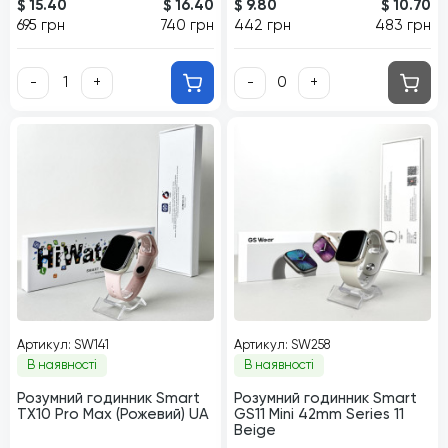
$ 15.40
$ 16.40
$ 9.80
$ 10.70
695 грн
740 грн
442 грн
483 грн
-
+
-
+
Артикул: SW141
Артикул: SW258
В наявності
В наявності
Розумний годинник Smart
Розумний годинник Smart
TX10 Pro Max (Рожевий) UA
GS11 Mini 42mm Series 11
Beige