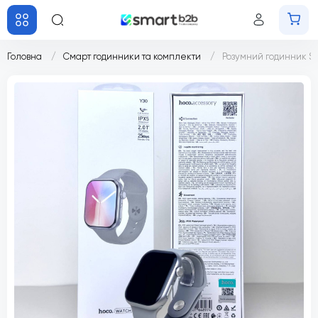
Головна
Смарт годинники та комплекти
Розумний годинник Sm