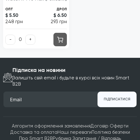
ОПТ
ДРОП
$ 5.50
$ 6.50
248 грн
293 грн
-
+
Підписка на новини
Залишіть свій email і будьте в курсі всіх новин Smart
B2B
ПІДПИСАТИСЯ
Алгоритм оформлення замовлення
Договір Оферти
Доставка та оплата
Наші переваги
Політика безпеки
Про Smart B2B
Рубрика Запитання / Відповідь