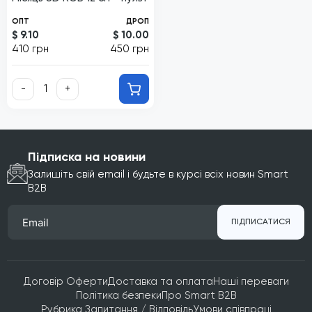
ОПТ
ДРОП
$ 9.10
$ 10.00
410 грн
450 грн
-
+
Підписка на новини
Залишіть свій email і будьте в курсі всіх новин Smart
B2B
ПІДПИСАТИСЯ
Договір Оферти
Доставка та оплата
Наші переваги
Політика безпеки
Про Smart B2B
Рубрика Запитання / Відповідь
Умови співпраці