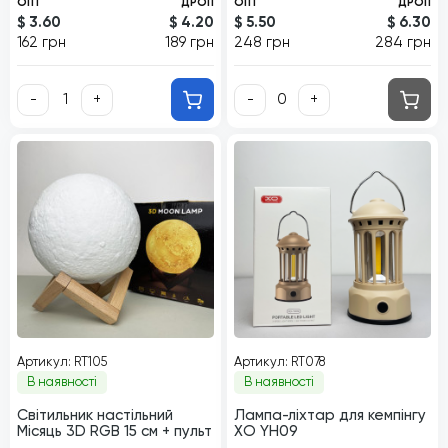
ОПТ
ДРОП
ОПТ
ДРОП
$ 3.60
$ 4.20
$ 5.50
$ 6.30
162 грн
189 грн
248 грн
284 грн
-
+
-
+
Артикул: RT105
Артикул: RT078
В наявності
В наявності
Світильник настільний
Лампа-ліхтар для кемпінгу
Місяць 3D RGB 15 см + пульт
XO YH09