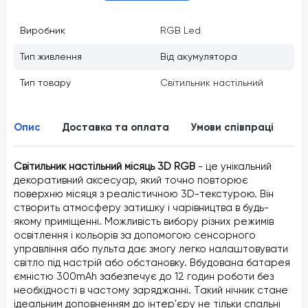
Виробник
RGB Led
Тип живлення
Від акумулятора
Тип товару
Світильник настільний
Опис
Доставка та оплата
Умови співпраці
Ві
Світильник настільний місяць 3D RGB
- це унікальний
декоративний аксесуар, який точно повторює
поверхню місяця з реалістичною 3D-текстурою. Він
створить атмосферу затишку і чарівництва в будь-
якому приміщенні. Можливість вибору різних режимів
освітлення і кольорів за допомогою сенсорного
управління або пульта дає змогу легко налаштовувати
світло під настрій або обстановку. Вбудована батарея
ємністю 300mAh забезпечує до 12 годин роботи без
необхідності в частому заряджанні. Такий нічник стане
ідеальним доповненням до інтер'єру не тільки спальні