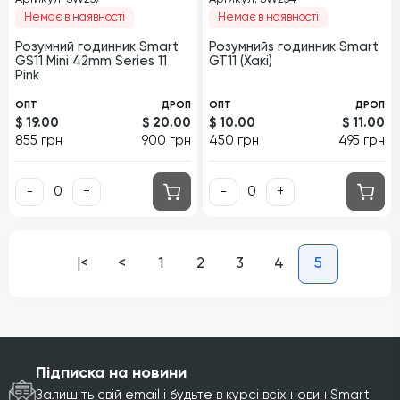
Немає в наявності
Немає в наявності
Розумний годинник Smart
Розумнийs годинник Smart
GS11 Mini 42mm Series 11
GT11 (Хакі)
Pink
ОПТ
ДРОП
ОПТ
ДРОП
$ 19.00
$ 20.00
$ 10.00
$ 11.00
855 грн
900 грн
450 грн
495 грн
-
+
-
+
|<
<
1
2
3
4
5
Підписка на новини
Залишіть свій email і будьте в курсі всіх новин Smart