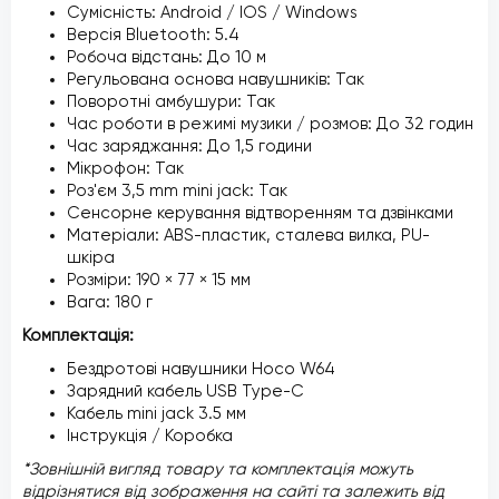
Сумісність: Android / IOS / Windows
Версія Bluetooth: 5.4
Робоча відстань: До 10 м
Регульована основа навушників: Так
Поворотні амбушури: Так
Час роботи в режимі музики / розмов: До 32 годин
Час заряджання: До 1,5 години
Мікрофон: Так
Роз'єм 3,5 mm mini jack: Так
Сенсорне керування відтворенням та дзвінками
Матеріали: ABS-пластик, сталева вилка, PU-
шкіра
Розміри: 190 × 77 × 15 мм
Вага: 180 г
Комплектація:
Бездротові навушники Hoco W64
Зарядний кабель USB Type-C
Кабель mini jack 3.5 мм
Інструкція / Коробка
*Зовнішній вигляд товару та комплектація можуть
відрізнятися від зображення на сайті та залежить від