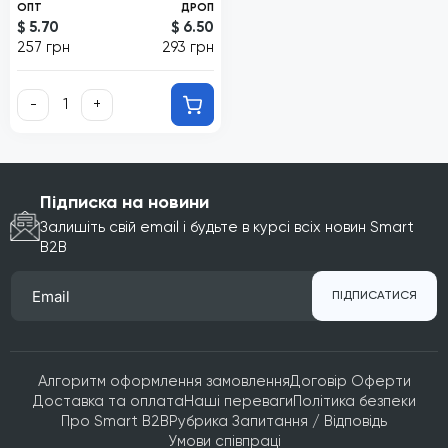
ОПТ
ДРОП
$ 5.70
$ 6.50
257 грн
293 грн
-
+
Підписка на новини
Залишіть свій email і будьте в курсі всіх новин Smart
B2B
ПІДПИСАТИСЯ
Алгоритм оформлення замовлення
Договір Оферти
Доставка та оплата
Наші переваги
Політика безпеки
Про Smart B2B
Рубрика Запитання / Відповідь
Умови співпраці