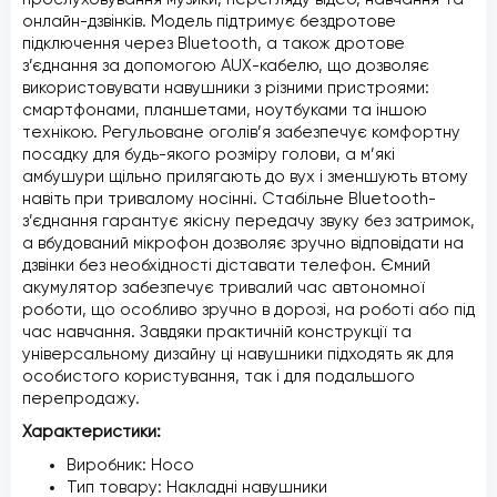
онлайн-дзвінків. Модель підтримує бездротове
підключення через Bluetooth, а також дротове
з’єднання за допомогою AUX-кабелю, що дозволяє
використовувати навушники з різними пристроями:
смартфонами, планшетами, ноутбуками та іншою
технікою. Регульоване оголів’я забезпечує комфортну
посадку для будь-якого розміру голови, а м’які
амбушури щільно прилягають до вух і зменшують втому
навіть при тривалому носінні. Стабільне Bluetooth-
з’єднання гарантує якісну передачу звуку без затримок,
а вбудований мікрофон дозволяє зручно відповідати на
дзвінки без необхідності діставати телефон. Ємний
акумулятор забезпечує тривалий час автономної
роботи, що особливо зручно в дорозі, на роботі або під
час навчання. Завдяки практичній конструкції та
універсальному дизайну ці навушники підходять як для
особистого користування, так і для подальшого
перепродажу.
Характеристики:
Виробник: Hoco
Тип товару: Накладні навушники