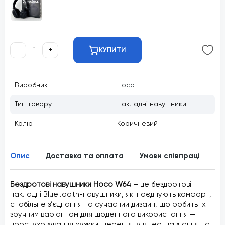
-
+
КУПИТИ
Виробник
Hoco
Тип товару
Накладні навушники
Колір
Коричневий
Опис
Доставка та оплата
Умови співпраці
Ві
Бездротові навушники Hoco W64
– це бездротові
накладні Bluetooth-навушники, які поєднують комфорт,
стабільне з’єднання та сучасний дизайн, що робить їх
зручним варіантом для щоденного використання —
прослуховування музики, перегляду відео, навчання та