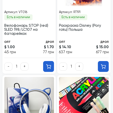
Артикул: VT016
Артикул: RT191
Есть в наличии
Есть в наличии
Велофонарь STOP (red)
Раскраска Disney (Pory
5LED 198/LC107 на
roku) Польша
батарейках
ОПТ
ДРОП
ОПТ
ДРОП
$ 1.00
$ 1.70
$ 14.10
$ 15.00
45 грн
77 грн
637 грн
677 грн
-
+
-
+