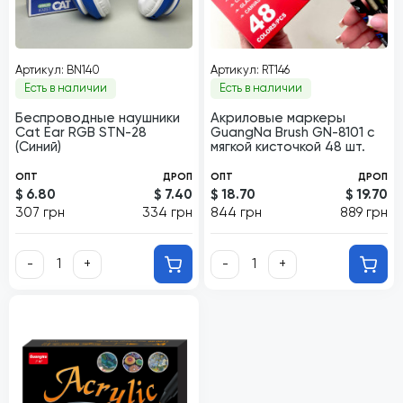
Артикул: BN140
Артикул: RT146
Есть в наличии
Есть в наличии
Беспроводные наушники
Акриловые маркеры
Cat Ear RGB STN-28
GuangNa Brush GN-8101 с
(Синий)
мягкой кисточкой 48 шт.
ОПТ
ДРОП
ОПТ
ДРОП
$ 6.80
$ 7.40
$ 18.70
$ 19.70
307 грн
334 грн
844 грн
889 грн
-
+
-
+