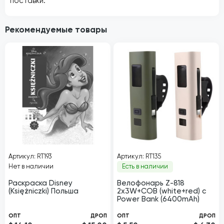
поставки.
Рекомендуемые товары
Артикул: RT193
Артикул: RT135
Нет в наличии
Есть в наличии
Раскраска Disney
Велофонарь Z-818
(Księżniczki) Польша
2x3W+COB (white+red) с
Power Bank (6400mAh)
ОПТ
ДРОП
ОПТ
ДРОП