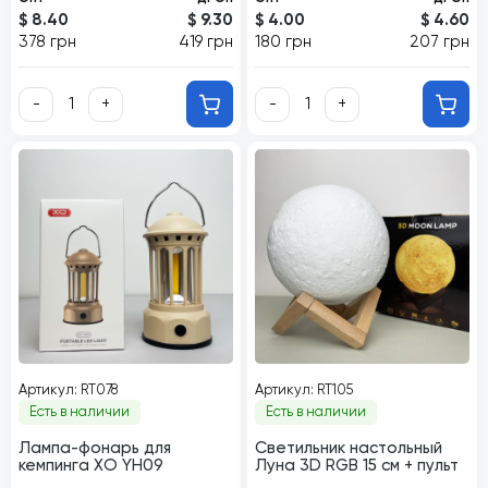
$ 8.40
$ 9.30
$ 4.00
$ 4.60
378 грн
419 грн
180 грн
207 грн
-
+
-
+
Артикул: RT078
Артикул: RT105
Есть в наличии
Есть в наличии
Лампа-фонарь для
Светильник настольный
кемпинга XO YH09
Луна 3D RGB 15 см + пульт