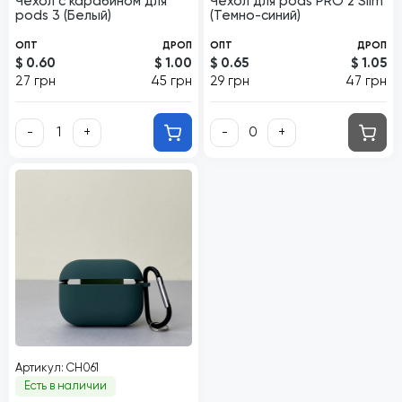
Чехол с карабином для
Чехол для pods PRO 2 Slim
pods 3 (Белый)
(Темно-синий)
ОПТ
ДРОП
ОПТ
ДРОП
$ 0.60
$ 1.00
$ 0.65
$ 1.05
27 грн
45 грн
29 грн
47 грн
-
+
-
+
Артикул: CH061
Есть в наличии