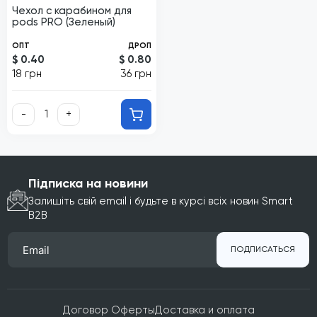
Чехол с карабином для
pods PRO (Зеленый)
ОПТ
ДРОП
$ 0.40
$ 0.80
18 грн
36 грн
-
+
Підписка на новини
Залишіть свій email і будьте в курсі всіх новин Smart
B2B
ПОДПИСАТЬСЯ
Договор Оферты
Доставка и оплата