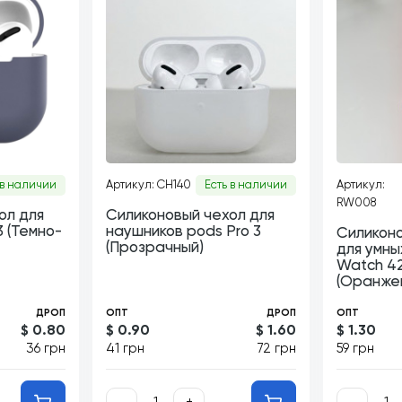
 в наличии
Артикул: CH140
Есть в наличии
Артикул:
RW008
ол для
Силиконовый чехол для
 (Темно-
наушников pods Pro 3
Силикон
(Прозрачный)
для умны
Watch 4
(Оранже
ДРОП
ОПТ
ДРОП
ОПТ
$ 0.80
$ 0.90
$ 1.60
$ 1.30
36 грн
41 грн
72 грн
59 грн