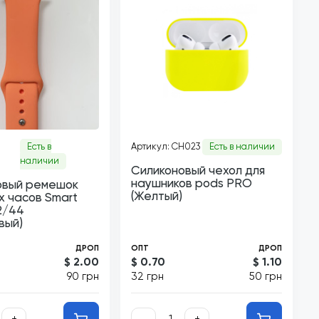
Есть в
Артикул: CH023
Есть в наличии
наличии
Силиконовый чехол для
наушников pods PRO
овый ремешок
(Желтый)
х часов Smart
2/44
вый)
ДРОП
ОПТ
ДРОП
$ 2.00
$ 0.70
$ 1.10
90 грн
32 грн
50 грн