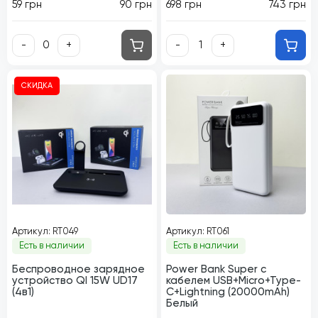
59 грн
90 грн
698 грн
743 грн
-
+
-
+
СКИДКА
Артикул: RT049
Артикул: RT061
Есть в наличии
Есть в наличии
Беспроводное зарядное
Power Bank Super с
устройство QI 15W UD17
кабелем USB+Micro+Type-
(4в1)
C+Lightning (20000mAh)
Белый