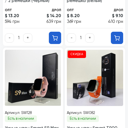
/ 2 ремешки (Черный)
ремешка (Белый)
ОПТ
ДРОП
ОПТ
ДРОП
$ 13.20
$ 14.20
$ 8.20
$ 9.10
594 грн
639 грн
369 грн
410 грн
-
+
-
+
СКИДКА
Артикул: SW128
Артикул: SW082
Есть в наличии
Есть в наличии