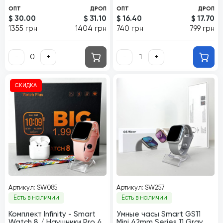
ОПТ
ДРОП
ОПТ
ДРОП
$ 30.00
$ 31.10
$ 16.40
$ 17.70
1355 грн
1404 грн
740 грн
799 грн
-
+
-
+
СКИДКА
Артикул: SW085
Артикул: SW257
Есть в наличии
Есть в наличии
Комплект Infinity - Smart
Умные часы Smart GS11
Watch 8 / Наушники Pro 4
Mini 42mm Series 11 Gray