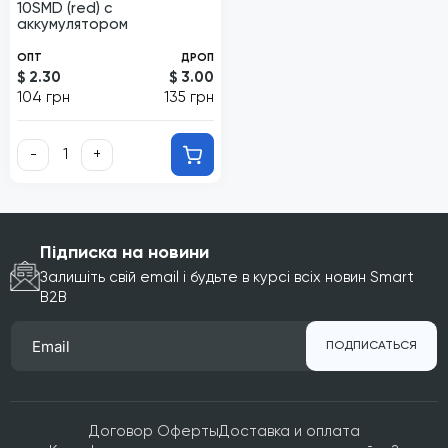
10SMD (red) с
аккумулятором
ОПТ
ДРОП
$ 2.30
$ 3.00
104 грн
135 грн
-
+
Підписка на новини
Залишіть свій email і будьте в курсі всіх новин Smart
B2B
ПОДПИСАТЬСЯ
Договор Оферты
Доставка и оплата