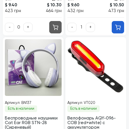
$ 9.40
$ 10.30
$ 9.60
$ 10.50
423 грн
464 грн
432 грн
473 грн
-
+
-
+
Артикул: BN137
Артикул: VT020
Есть в наличии
Есть в наличии
Беспроводные наушники
Велофонарь AQY-096-
Cat Ear RGB STN-28
COB (red+white) с
(Сиреневый)
аккумулятором