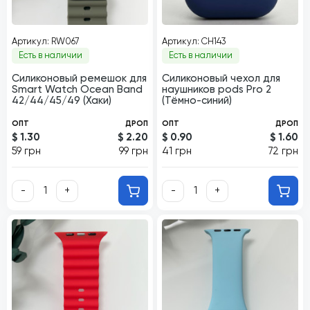
Артикул: RW067
Артикул: CH143
Есть в наличии
Есть в наличии
Силиконовый ремешок для
Силиконовый чехол для
Smart Watch Ocean Band
наушников pods Pro 2
42/44/45/49 (Хаки)
(Тёмно-синий)
ОПТ
ДРОП
ОПТ
ДРОП
$ 1.30
$ 2.20
$ 0.90
$ 1.60
59 грн
99 грн
41 грн
72 грн
-
+
-
+