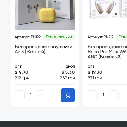
Артикул: BN122
Есть в наличии
Артикул: BN212
Есть
Беспроводные наушники
Беспроводные н
Air 3 (Желтый)
Hoco Pro Max W65
ANC (Бежевый)
ОПТ
ДРОП
ОПТ
$ 4.70
$ 5.30
$ 19.30
212 грн
239 грн
871 грн
-
+
-
+