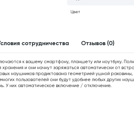
Цвет
Условия сотрудничества
Отзывов (0)
лючаются к вашему смартфону, планшету или ноутбуку. Пол
я хранения и они начнут заряжаться автоматически от встро
 новых наушников продиктована геометрией ушной раковин
многих пользователей они будут удобнее любых других нау
ь. У них автоматическое включение / отключение.