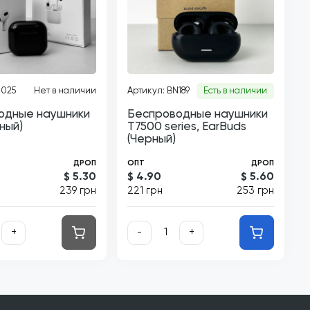
N025
Нет в наличии
Артикул: BN189
Есть в наличии
одные наушники
Беспроводные наушники
рный)
T7500 series, EarBuds
(Черный)
ДРОП
ОПТ
ДРОП
$ 5.30
$ 4.90
$ 5.60
239 грн
221 грн
253 грн
+
-
+