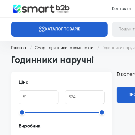
Контакти
КАТАЛОГ ТОВАРІВ
Головна
Смарт годинники та комплекти
Годинники наруч
Годинники наручні
В катег
Ціна
ПР
-
Виробник