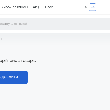
Умови співпраці
Акції
Блог
RU
UA
ні
орії немає товарів
ОДОВЖИТИ