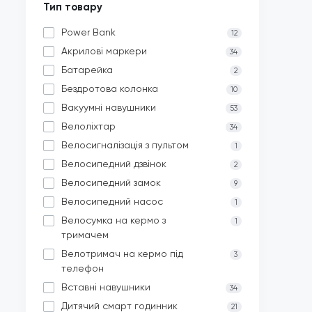
Тип товару
Power Bank
12
Акрилові маркери
34
Батарейка
2
Бездротова колонка
10
Вакуумні навушники
53
Велоліхтар
34
Велосигналізація з пультом
1
Велосипедний дзвінок
2
Велосипедний замок
9
Велосипедний насос
1
Велосумка на кермо з
1
тримачем
Велотримач на кермо під
3
телефон
Вставні навушники
34
Дитячий смарт годинник
21