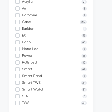
Acrylic
21
Air
8
Borofone
9
Case
207
Earldom
1
EX
13
Hoco
43
Mono Led
4
Power
18
RGB Led
10
Smart
49
Smart Band
4
Smart TWS
24
Smart Watch
81
STN
8
TWS
60