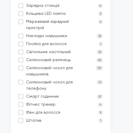
Зарядна станція
4
Кільцева LED лампа
3
Мережевий зарядний
6
пристрій
Накладні навушники
32
Плойка для волосся
1
Світильник настільний
10
Силіконовий ремінець
60
Силіконовий чохол для
131
навушників
Силіконовий чохол для
15
телефону
Смарт годинник
67
Фітнес трекер
4
Фен для волосся
9
Штатив
1