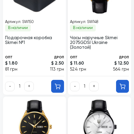
Артикул: SW150
Артикул: SW148
В наличии
В наличии
Подарочная коробка
Часы наручные Skmei
Skmei №1
2075GDSI Ukraine
(Золотой)
ОПТ
ДРОП
ОПТ
ДРОП
$ 1.80
$ 2.50
$ 11.60
$ 12.50
81 грн
113 грн
524 грн
564 грн
-
+
-
+