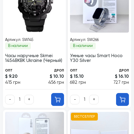
Артикул: SW145
Артикул: SW266
В наличии
В наличии
Часы наручные Skmei
Умные часы Smart Hoco
1454BKBK Ukraine (Черный)
Y30 Silver
ОПТ
ДРОП
ОПТ
ДРОП
$ 9.20
$ 10.10
$ 15.10
$ 16.10
415 грн
456 грн
682 грн
727 грн
-
+
-
+
БЕСТСЕЛЛЕР