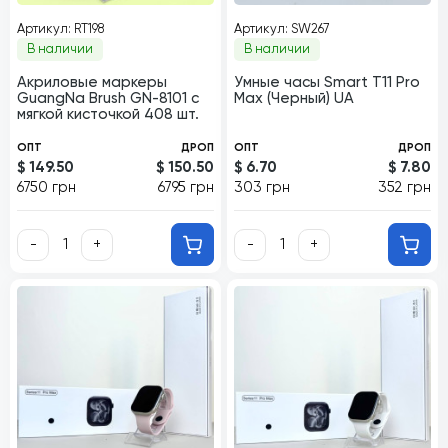
Артикул: RT198
Артикул: SW267
В наличии
В наличии
Акриловые маркеры
Умные часы Smart T11 Pro
GuangNa Brush GN-8101 с
Max (Черный) UA
мягкой кисточкой 408 шт.
ОПТ
ДРОП
ОПТ
ДРОП
$ 149.50
$ 150.50
$ 6.70
$ 7.80
6750 грн
6795 грн
303 грн
352 грн
-
+
-
+